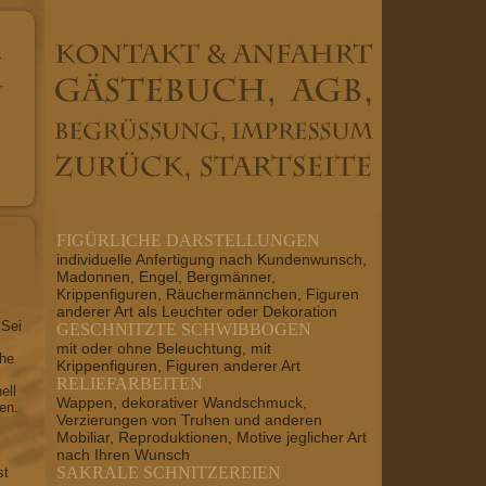
FIGÜRLICHE DARSTELLUNGEN
individuelle Anfertigung nach Kundenwunsch,
Madonnen, Engel, Bergmänner,
Krippenfiguren, Räuchermännchen, Figuren
anderer Art als Leuchter oder Dekoration
 Sei
GESCHNITZTE SCHWIBBOGEN
mit oder ohne Beleuchtung, mit
che
Krippenfiguren, Figuren anderer Art
RELIEFARBEITEN
ell
Wappen, dekorativer Wandschmuck,
en.
Verzierungen von Truhen und anderen
Mobiliar, Reproduktionen, Motive jeglicher Art
nach Ihren Wunsch
SAKRALE SCHNITZEREIEN
st