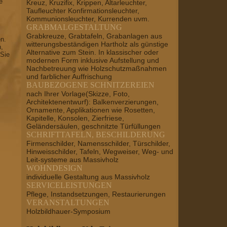
e
Kreuz, Kruzifix, Krippen, Altarleuchter,
Taufleuchter Konfirmationsleuchter,
Kommunionsleuchter, Kurrenden uvm.
GRABMALGESTALTUNG
Grabkreuze, Grabtafeln, Grabanlagen aus
en.
witterungsbeständigen Hartholz als günstige
n,
Alternative zum Stein. In klassischer oder
 Sie
modernen Form inklusive Aufstellung und
Nachbetreuung wie Holzschutzmaßnahmen
und farblicher Auffrischung
BAUBEZOGENE SCHNITZEREIEN
nach Ihrer Vorlage(Skizze, Foto,
Architektenentwurf): Balkenverzierungen,
Ornamente, Applikationen wie Rosetten,
Kapitelle, Konsolen, Zierfriese,
Geländersäulen, geschnitzte Türfüllungen
SCHRIFTTAFELN, BESCHILDERUNG
Firmenschilder, Namensschilder, Türschilder,
Hinweisschilder, Tafeln, Wegweiser, Weg- und
Leit-systeme aus Massivholz
WOHNDESIGN
individuelle Gestaltung aus Massivholz
SERVICELEISTUNGEN
Pflege, Instandsetzungen, Restaurierungen
VERANSTALTUNGEN
Holzbildhauer-Symposium