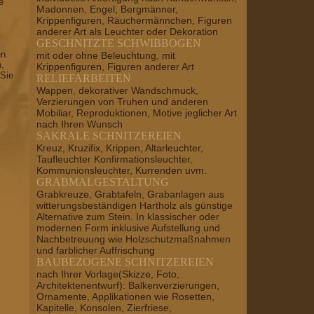
e
Madonnen, Engel, Bergmänner,
Krippenfiguren, Räuchermännchen, Figuren
anderer Art als Leuchter oder Dekoration
GESCHNITZTE SCHWIBBOGEN
en.
mit oder ohne Beleuchtung, mit
n,
Krippenfiguren, Figuren anderer Art
 Sie
RELIEFARBEITEN
Wappen, dekorativer Wandschmuck,
Verzierungen von Truhen und anderen
Mobiliar, Reproduktionen, Motive jeglicher Art
nach Ihren Wunsch
SAKRALE SCHNITZEREIEN
Kreuz, Kruzifix, Krippen, Altarleuchter,
Taufleuchter Konfirmationsleuchter,
Kommunionsleuchter, Kurrenden uvm.
GRABMALGESTALTUNG
Grabkreuze, Grabtafeln, Grabanlagen aus
witterungsbeständigen Hartholz als günstige
Alternative zum Stein. In klassischer oder
modernen Form inklusive Aufstellung und
Nachbetreuung wie Holzschutzmaßnahmen
und farblicher Auffrischung
BAUBEZOGENE SCHNITZEREIEN
nach Ihrer Vorlage(Skizze, Foto,
Architektenentwurf): Balkenverzierungen,
Ornamente, Applikationen wie Rosetten,
Kapitelle, Konsolen, Zierfriese,