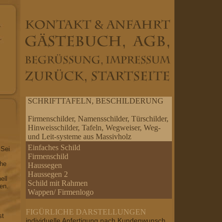
SCHRIFTTAFELN, BESCHILDERUNG
Firmenschilder, Namensschilder, Türschilder,
Hinweisschilder, Tafeln, Wegweiser, Weg-
und Leit-systeme aus Massivholz
Einfaches Schild
 Sei
Firmenschild
che
Haussegen
Haussegen 2
ell
Schild mit Rahmen
en.
Wappen/ Firmenlogo
FIGÜRLICHE DARSTELLUNGEN
st
individuelle Anfertigung nach Kundenwunsch,