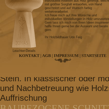
individuelle Arbeiten aus Holz gefertigt, welch
mit größter Sorgfalt entworfen, von Hand
nach Ihren Wunsch
geschnitzt und auf Wunsch farbig
weiterverarbeitet.
SAKRALE SCHNITZEREI
Ich freue mich auf Ihre Wünsche und
individuellen Vorstellungen in Holz umzusetz
Gern lass ich mich von Ihren Ideen inspiriere
Kreuz, Kruzifix, Krippen, Alta
helfe Ihnen gerne bei der Auswahl und berate
gern.
Konfirmationsleuchter, Kom
Ihr Holzbildhauer Udo Feig
GRABMALGESTALTUNG
Leuchter-Details
KONTAKT
|
AGB
|
IMPRESSUM
|
STARTSEITE
Grabkreuze, Grabtafeln, Gr
witterungsbeständigen Hartho
Stein. In klassischer oder m
und Nachbetreuung wie Holz
Auffrischung
BAUBEZOGENE SCHNIT