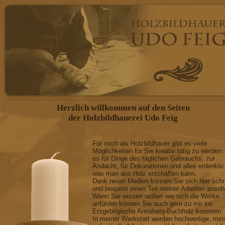
FIGÜRLICHE DARSTEL
individuelle Anfertigung n
Engel, Bergmänner, Krippen
Figuren anderer Art als Leuc
Herzlich willkommen auf den Seiten
GESCHNITZTE SCHWIB
der Holzbildhauerei Udo Feig
mit oder ohne Beleuchtung, m
Für mich als Holzbildhauer gibt es viele
Möglichkeiten für Sie kreativ tätig zu werden.
anderer Art
es für Dinge des täglichen Gebrauchs, zur
Andacht, für Dekorationen und alles erdenkli
RELIEFARBEITEN
was man aus Holz erschaffen kann.
Dank neuer Medien können Sie sich hier schn
und bequem einen Teil meiner Arbeiten anseh
Wappen, dekorativer Wands
Wenn Sie wissen wollen wie sich die Werke
anfühlen können Sie auch gern zu mir ins
Erzgebirgische Annaberg-Buchholz kommen.
und anderen Mobiliar, Reprod
In meiner Werkstatt werden hochwertige, mei